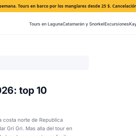
a semana. Tours en barco por los manglares desde 25 $. Cancelació
Tours en Laguna
Catamarán y Snorkel
Excursiones
Ka
26: top 10
 costa norte de Republica
 Gri Gri. Mas alla del tour en