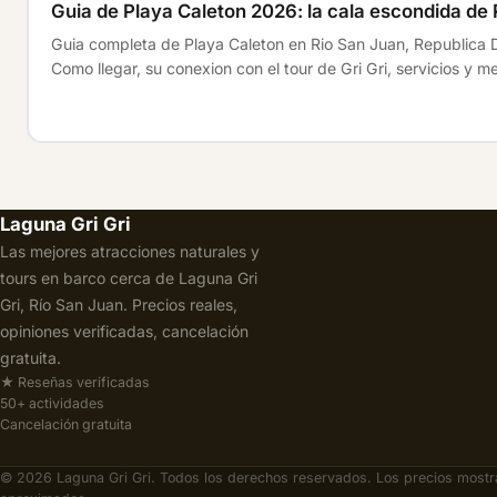
Guia de Playa Caleton 2026: la cala escondida de
Guia completa de Playa Caleton en Rio San Juan, Republica 
Como llegar, su conexion con el tour de Gri Gri, servicios y m
Laguna Gri Gri
Las mejores atracciones naturales y
tours en barco cerca de Laguna Gri
Gri, Río San Juan. Precios reales,
opiniones verificadas, cancelación
gratuita.
★ Reseñas verificadas
50+ actividades
Cancelación gratuita
© 2026 Laguna Gri Gri. Todos los derechos reservados. Los precios most