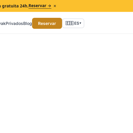
×
Reservar →
n gratuita 24h.
yak
Privados
Blog
Reservar
🇪🇸 ES
▾