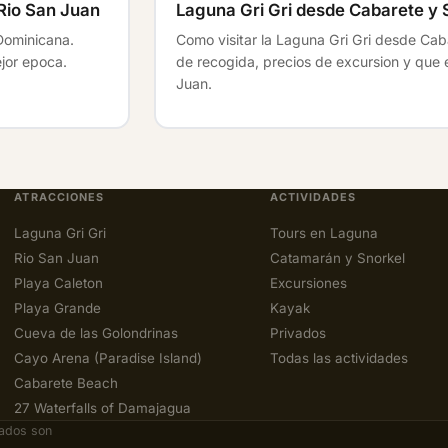
 Rio San Juan
Laguna Gri Gri desde Cabarete y 
Dominicana.
Como visitar la Laguna Gri Gri desde Caba
ejor epoca.
de recogida, precios de excursion y que 
Juan.
ATRACCIONES
ACTIVIDADES
Laguna Gri Gri
Tours en Laguna
Rio San Juan
Catamarán y Snorkel
Playa Caleton
Excursiones
Playa Grande
Kayak
Cueva de las Golondrinas
Privados
Cayo Arena (Paradise Island)
Todas las actividades
Cabarete Beach
27 Waterfalls of Damajagua
rados son