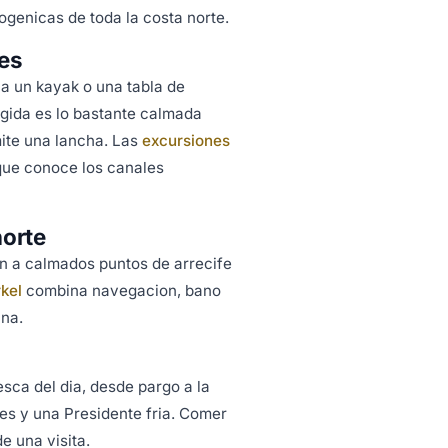
togenicas de toda la costa norte.
res
ila un kayak o una tabla de
egida es lo bastante calmada
mite una lancha. Las
excursiones
 que conoce los canales
norte
n a calmados puntos de arrecife
kel
combina navegacion, bano
una.
esca del dia, desde pargo a la
es y una Presidente fria. Comer
e una visita.