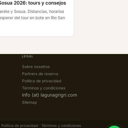
Sosua 2026: tours y consejos
rete y Sosua. Distancias, horarios
esperar del tour en bote en Rio San
LEGAL
Sobre nosotros
Partners de reserva
Política de privacidad
Términos y condiciones
info (at) lagunagrigri.com
Sitemap
Política de privacidad
·
Términos y condiciones