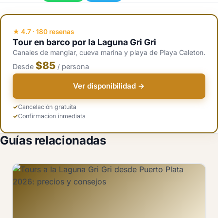
unos 25 minutos y se pueden combinar como una larga excursión
bien para niños mayores y adolescentes. La Laguna Azul es una
de un día desde Puerto Plata. La Laguna Azul está en la costa sur
parada rápida de fotos con baño limitado para familias.
de República Dominicana y requiere un viaje aparte desde una
★ 4.7 · 180 resenas
Tour en barco por la Laguna Gri Gri
base en Punta Cana.
Canales de manglar, cueva marina y playa de Playa Caleton.
$85
Desde
/ persona
Ver disponibilidad →
Cancelación gratuita
Confirmacion inmediata
Guías relacionadas