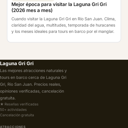
Mejor época para visitar la Laguna Gri Gri
(2026 mes a mes)
Cuando visitar la Laguna Gri Gri en Río San Juan. Clima,
claridad del agua, multitudes, temporada de huracanes
y los meses ideales para tours en barco por el manglar.
Laguna Gri Gri
Las mejores atracciones naturales y
tours en barco cerca de Laguna Gri
Gri, Río San Juan. Precios reales,
opiniones verificadas, cancelación
gratuita.
★ Reseñas verificadas
50+ actividades
Cancelación gratuita
ATRACCIONES