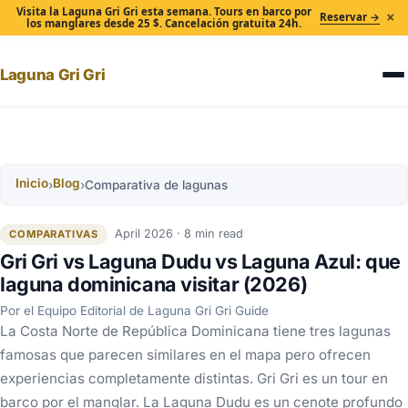
Visita la Laguna Gri Gri esta semana. Tours en barco por
×
Reservar →
los manglares desde 25 $. Cancelación gratuita 24h.
Laguna Gri Gri
Inicio
Blog
›
›
Comparativa de lagunas
April 2026 · 8 min read
COMPARATIVAS
Gri Gri vs Laguna Dudu vs Laguna Azul: que
laguna dominicana visitar (2026)
Por el Equipo Editorial de Laguna Gri Gri Guide
La Costa Norte de República Dominicana tiene tres lagunas
famosas que parecen similares en el mapa pero ofrecen
experiencias completamente distintas. Gri Gri es un tour en
barco por el manglar. La Laguna Dudu es un cenote profundo