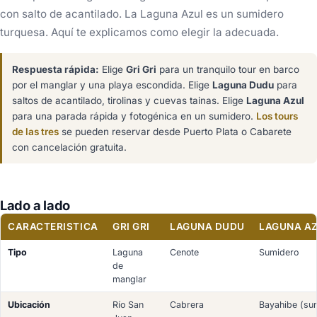
con salto de acantilado. La Laguna Azul es un sumidero
turquesa. Aquí te explicamos como elegir la adecuada.
Respuesta rápida:
Elige
Gri Gri
para un tranquilo tour en barco
por el manglar y una playa escondida. Elige
Laguna Dudu
para
saltos de acantilado, tirolinas y cuevas tainas. Elige
Laguna Azul
para una parada rápida y fotogénica en un sumidero.
Los tours
de las tres
se pueden reservar desde Puerto Plata o Cabarete
con cancelación gratuita.
Lado a lado
CARACTERISTICA
GRI GRI
LAGUNA DUDU
LAGUNA A
Tipo
Laguna
Cenote
Sumidero
de
manglar
Ubicación
Río San
Cabrera
Bayahibe (sur