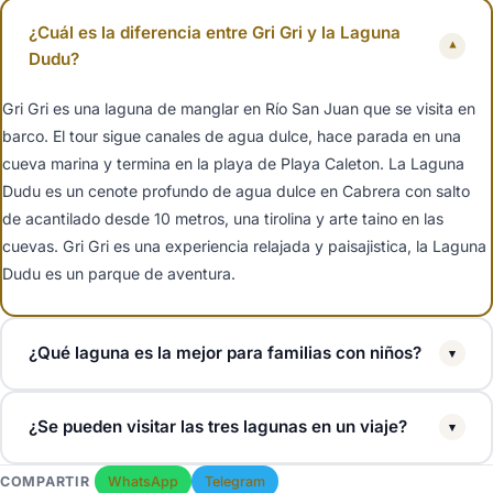
¿Cuál es la diferencia entre Gri Gri y la Laguna
▾
Dudu?
Gri Gri es una laguna de manglar en Río San Juan que se visita en
barco. El tour sigue canales de agua dulce, hace parada en una
cueva marina y termina en la playa de Playa Caleton. La Laguna
Dudu es un cenote profundo de agua dulce en Cabrera con salto
de acantilado desde 10 metros, una tirolina y arte taino en las
cuevas. Gri Gri es una experiencia relajada y paisajistica, la Laguna
Dudu es un parque de aventura.
¿Qué laguna es la mejor para familias con niños?
▾
La Laguna Gri Gri es la mejor para familias con niños pequeños. El
¿Se pueden visitar las tres lagunas en un viaje?
▾
tour en barco es tranquilo, se proporcionan chalecos salvavidas y
Playa Caleton es una cala resguardada perfecta para nadar con
Si. Gri Gri en Río San Juan y la Laguna Dudu en Cabrera están a
COMPARTIR
WhatsApp
Telegram
niños. La Laguna Dudu tiene saltos de acantilado y tirolinas que van