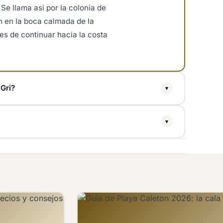
Se llama asi por la colonia de
n en la boca calmada de la
s de continuar hacia la costa
 Gri?
▾
i todos los tours en bote por la
▾
va en el trayecto entre los
xtra mas alla de la tarifa del
 no atracan ni dejan que los
lle.
a protegida y el interior es
as aves y las formaciones de
a segura.