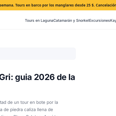
a semana. Tours en barco por los manglares desde 25 $. Cancelació
Tours en Laguna
Catamarán y Snorkel
Excursiones
Ka
Gri: guia 2026 de la
ad de un tour en bote por la
a de piedra caliza llena de