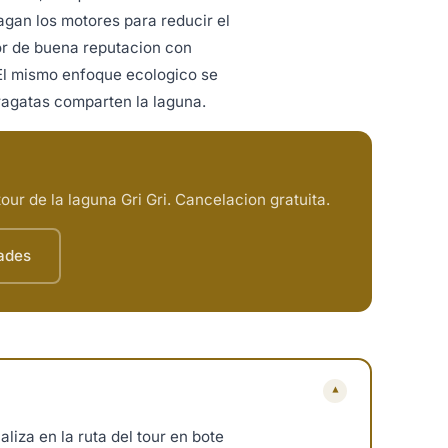
agan los motores para reducir el
or de buena reputacion con
 El mismo enfoque ecologico se
fragatas comparten la laguna.
ur de la laguna Gri Gri. Cancelacion gratuita.
dades
▾
iza en la ruta del tour en bote