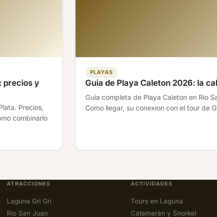
PLAYAS
 precios y
Guia de Playa Caleton 2026: la ca
Guia completa de Playa Caleton en Rio S
lata. Precios,
Como llegar, su conexion con el tour de Gr
como combinarlo
ATRACCIONES
ACTIVIDADES
Laguna Gri Gri
Tours en Laguna
Rio San Juan
Catamarán y Snorkel