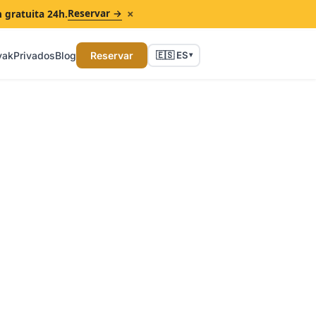
×
Reservar →
n gratuita 24h.
yak
Privados
Blog
Reservar
🇪🇸 ES
▾