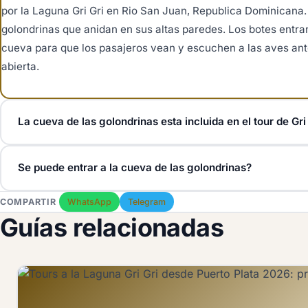
por la Laguna Gri Gri en Rio San Juan, Republica Dominicana. 
golondrinas que anidan en sus altas paredes. Los botes entra
cueva para que los pasajeros vean y escuchen a las aves ante
abierta.
La cueva de las golondrinas esta incluida en el tour de Gri
Si. La Cueva de las Golondrinas es una parada estandar en cas
Se puede entrar a la cueva de las golondrinas?
Laguna Gri Gri. El capitan reduce la marcha del bote en la cue
canales de manglar y Playa Caleton. No se necesita un ticket e
Los botes entran en la boca ancha y calmada de la cueva pero
COMPARTIR
WhatsApp
Telegram
bote de la laguna, que es de unos 10 a 25 dolares desde el mue
pasajeros caminen dentro, ya que la colonia de golondrinas est
Guías relacionadas
estrecho. Permaneces en el bote mientras el capitan senala l
piedra caliza. Asi se mantiene la fauna sin molestias y la visit