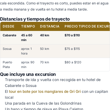
cala escondida. Como el trayecto es corto, puedes estar en el agua
a media manana y de vuelta en tu hotel a media tarde.
Distancias y tiempos de trayecto
DESDE
TIEMPO
DISTANCIA
PRECIO TIPICO DE EXCUR
Cabarete
45 a 60
40 km
$70 a $110
min
Sosua
aprox 1
50 km
$75 a $115
hora
Puerto
aprox 90
70 km
$80 a $120
Plata
min
Que incluye una excursion
Transporte de ida y vuelta con recogida en tu hotel de
Cabarete o Sosua
El
tour en bote por los manglares de Gri Gri
con un capitan
local
Una parada en la Cueva de las Golondrinas
Un bano y tiempo de playa en Playa Caleton