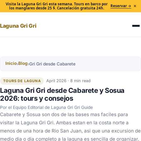
Visita la Laguna Gri Gri esta semana. Tours en barco por
×
Reservar →
los manglares desde 25 $. Cancelación gratuita 24h.
Laguna Gri Gri
Inicio
Blog
›
›
Gri Gri desde Cabarete
April 2026 · 8 min read
TOURS DE LAGUNA
Laguna Gri Gri desde Cabarete y Sosua
2026: tours y consejos
Por el Equipo Editorial de Laguna Gri Gri Guide
Cabarete y Sosua son dos de las bases mas faciles para
visitar la Laguna Gri Gri. Ambas estan en la costa norte a
menos de una hora de Rio San Juan, asi que una excursion de
medio dia o dia completo a la laguna es sencilla de organizar.