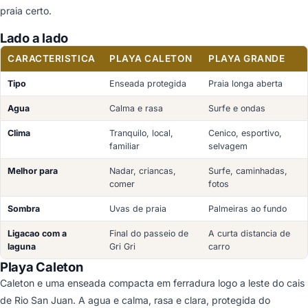
praia certo.
Lado a lado
CARACTERISTICA
PLAYA CALETON
PLAYA GRANDE
Tipo
Enseada protegida
Praia longa aberta
Agua
Calma e rasa
Surfe e ondas
Clima
Tranquilo, local,
Cenico, esportivo,
familiar
selvagem
Melhor para
Nadar, criancas,
Surfe, caminhadas,
comer
fotos
Sombra
Uvas de praia
Palmeiras ao fundo
Ligacao com a
Final do passeio de
A curta distancia de
laguna
Gri Gri
carro
Playa Caleton
Caleton e uma enseada compacta em ferradura logo a leste do cais
de Rio San Juan. A agua e calma, rasa e clara, protegida do