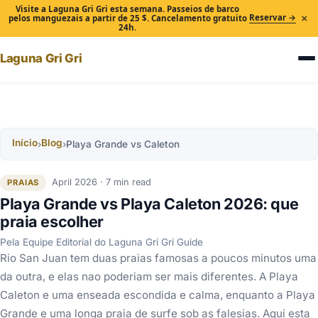
Visite a Laguna Gri Gri esta semana. Passeios de barco
×
Reservar →
pelos manguezais a partir de 25 $. Cancelamento gratuito
24h.
Laguna Gri Gri
Início
Blog
›
›
Playa Grande vs Caleton
April 2026 · 7 min read
PRAIAS
Playa Grande vs Playa Caleton 2026: que
praia escolher
Pela Equipe Editorial do Laguna Gri Gri Guide
Rio San Juan tem duas praias famosas a poucos minutos uma
da outra, e elas nao poderiam ser mais diferentes. A Playa
Caleton e uma enseada escondida e calma, enquanto a Playa
Grande e uma longa praia de surfe sob as falesias. Aqui esta