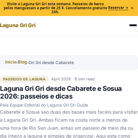
Visite a Laguna Gri Gri esta semana. Passeios de barco
×
Reservar →
pelos manguezais a partir de 25 $. Cancelamento gratuito
24h.
Laguna Gri Gri
Início
Blog
›
›
Gri Gri desde Cabarete
April 2026 · 8 min read
PASSEIOS DE LAGUNA
Laguna Gri Gri desde Cabarete e Sosua
2026: passeios e dicas
Pela Equipe Editorial do Laguna Gri Gri Guide
Cabarete e Sosua sao duas das bases mais faceis para visitar
a Laguna Gri Gri. Ambas ficam na costa norte a menos de
uma hora de Rio San Juan, entao um passeio de meio dia ou
dia inteiro a laguna e simples de organizar. Aqui esta como