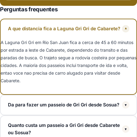
Perguntas frequentes
A que distancia fica a Laguna Gri Gri de Cabarete?
▾
A Laguna Gri Gri em Rio San Juan fica a cerca de 45 a 60 minutos
por estrada a leste de Cabarete, dependendo do transito e das
paradas de busca. O trajeto segue a rodovia costeira por pequenas
cidades. A maioria dos passeios inclui transporte de ida e volta,
entao voce nao precisa de carro alugado para visitar desde
Cabarete.
Da para fazer um passeio de Gri Gri desde Sosua?
▾
Sim. Sosua fica a cerca de uma hora a oeste de Rio San Juan, e
Quanto custa um passeio a Gri Gri desde Cabarete
muitos operadores da costa norte oferecem passeios a Gri Gri com
▾
ou Sosua?
busca em hoteis de Sosua. O passeio costuma incluir o passeio de