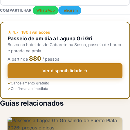
barco pela laguna, a caverna das andorinhas e uma parada na
Um passeio a Gri Gri desde Cabarete ou Sosua custa cerca de 70 a
COMPARTILHAR
WhatsApp
Telegram
Playa Caleton, voltando a tarde.
110 dolares por pessoa com busca no hotel, o passeio de barco e
uma parada na praia incluidos. Ir por conta propria e pagar a tarifa
do cais diretamente e mais barato, cerca de 10 a 25 dolares pelo
★ 4.7 · 180 avaliacoes
Passeio de um dia a Laguna Gri Gri
barco, mas voce cuida do transporte e do estacionamento.
Busca no hotel desde Cabarete ou Sosua, passeio de barco
e parada na praia.
$80
A partir de
/ pessoa
Ver disponibilidade →
Cancelamento gratuito
Confirmacao imediata
Guias relacionados