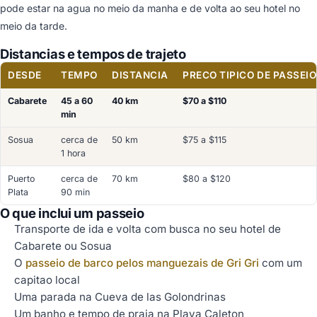
pode estar na agua no meio da manha e de volta ao seu hotel no
meio da tarde.
Distancias e tempos de trajeto
DESDE
TEMPO
DISTANCIA
PRECO TIPICO DE PASSEIO
Cabarete
45 a 60
40 km
$70 a $110
min
Sosua
cerca de
50 km
$75 a $115
1 hora
Puerto
cerca de
70 km
$80 a $120
Plata
90 min
O que inclui um passeio
Transporte de ida e volta com busca no seu hotel de
Cabarete ou Sosua
O
passeio de barco pelos manguezais de Gri Gri
com um
capitao local
Uma parada na Cueva de las Golondrinas
Um banho e tempo de praia na Playa Caleton