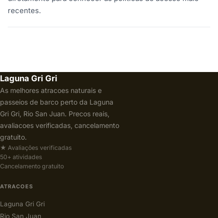
recentes.
Laguna Gri Gri
As melhores atracoes naturais e
passeios de barco perto da Laguna
Gri Gri, Rio San Juan. Precos reais,
avaliacoes verificadas, cancelamento
gratuito.
★ Avaliações verificadas
50+ atividades
Cancelamento gratuito
ATRACOES
Laguna Gri Gri
Rio San Juan