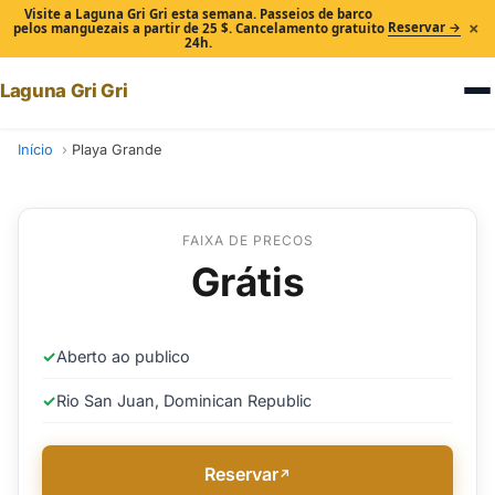
Visite a Laguna Gri Gri esta semana. Passeios de barco
×
Reservar →
pelos manguezais a partir de 25 $. Cancelamento gratuito
24h.
Laguna Gri Gri
Início
Playa Grande
FAIXA DE PRECOS
Grátis
✓
Aberto ao publico
✓
Rio San Juan, Dominican Republic
Reservar
↗