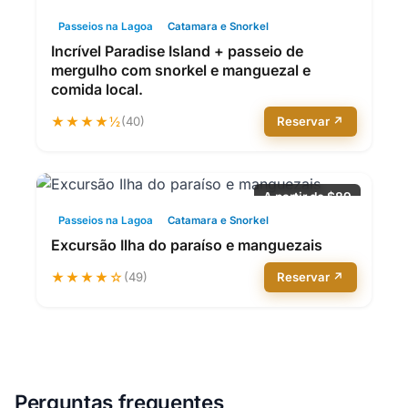
Passeios na Lagoa
Catamara e Snorkel
Incrível Paradise Island + passeio de
mergulho com snorkel e manguezal e
comida local.
★★★★½
(40)
Reservar ↗
A partir de $89
Passeios na Lagoa
Catamara e Snorkel
Excursão Ilha do paraíso e manguezais
★★★★☆
(49)
Reservar ↗
Perguntas frequentes