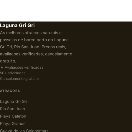
Laguna Gri Gri
As melhores atracoes naturais e
passeios de barco perto da Laguna
Gri Gri, Rio San Juan. Precos reais,
avaliacoes verificadas, cancelamento
gratuito.
★ Avaliações verificadas
50+ atividades
Cancelamento gratuito
ATRACOES
Laguna Gri Gri
Rio San Juan
Playa Caleton
Playa Grande
Cueva de las Golondrinas