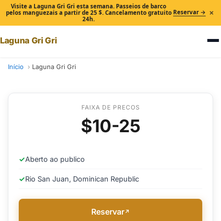
Visite a Laguna Gri Gri esta semana. Passeios de barco
×
Reservar →
pelos manguezais a partir de 25 $. Cancelamento gratuito
24h.
Laguna Gri Gri
Início
Laguna Gri Gri
FAIXA DE PRECOS
$10-25
✓
Aberto ao publico
✓
Rio San Juan, Dominican Republic
Reservar
↗