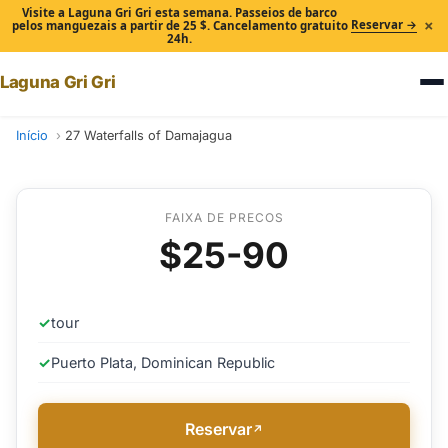
Visite a Laguna Gri Gri esta semana. Passeios de barco
×
Reservar →
pelos manguezais a partir de 25 $. Cancelamento gratuito
24h.
Laguna Gri Gri
Início
27 Waterfalls of Damajagua
FAIXA DE PRECOS
$25-90
✓
tour
✓
Puerto Plata, Dominican Republic
Reservar
↗