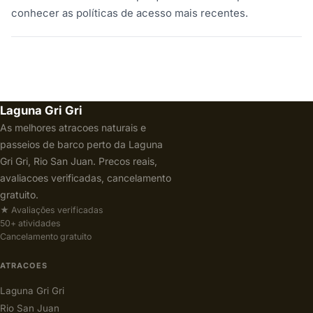
conhecer as políticas de acesso mais recentes.
Laguna Gri Gri
As melhores atracoes naturais e
passeios de barco perto da Laguna
Gri Gri, Rio San Juan. Precos reais,
avaliacoes verificadas, cancelamento
gratuito.
★ Avaliações verificadas
50+ atividades
Cancelamento gratuito
ATRACOES
Laguna Gri Gri
Rio San Juan