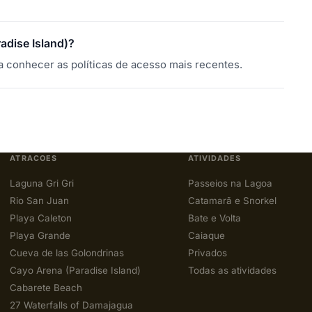
adise Island)?
a conhecer as políticas de acesso mais recentes.
ATRACOES
ATIVIDADES
Laguna Gri Gri
Passeios na Lagoa
Rio San Juan
Catamarã e Snorkel
Playa Caleton
Bate e Volta
Playa Grande
Caiaque
Cueva de las Golondrinas
Privados
Cayo Arena (Paradise Island)
Todas as atividades
Cabarete Beach
27 Waterfalls of Damajagua