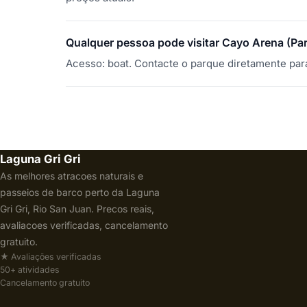
Qualquer pessoa pode visitar Cayo Arena (Par
Acesso: boat. Contacte o parque diretamente par
Laguna Gri Gri
As melhores atracoes naturais e
passeios de barco perto da Laguna
Gri Gri, Rio San Juan. Precos reais,
avaliacoes verificadas, cancelamento
gratuito.
★ Avaliações verificadas
50+ atividades
Cancelamento gratuito