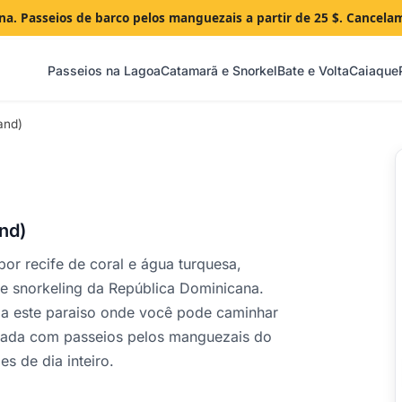
ana. Passeios de barco pelos manguezais a partir de 25 $. Cancela
Passeios na Lagoa
Catamarã e Snorkel
Bate e Volta
Caiaque
and)
nd)
or recife de coral e água turquesa,
 snorkeling da República Dominicana.
 a este paraiso onde você pode caminhar
nada com passeios pelos manguezais do
s de dia inteiro.