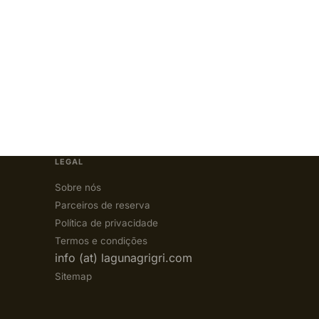
LEGAL
Sobre nós
Parceiros de reserva
Política de privacidade
Termos e condições
info (at) lagunagrigri.com
Sitemap