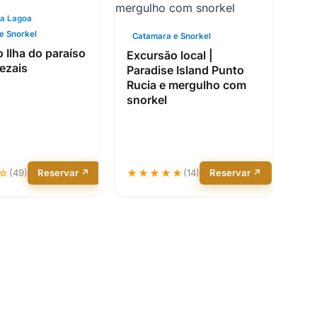
na Lagoa
e Snorkel
Catamara e Snorkel
 Ilha do paraíso
Excursão local |
ezais
Paradise Island Punto
Rucia e mergulho com
snorkel
☆
(49)
Reservar ↗
★★★★★
(14)
Reservar ↗