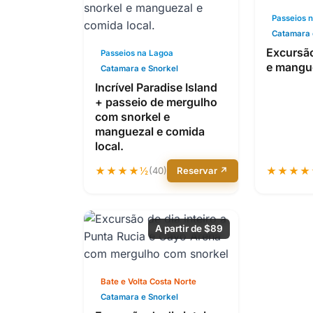
Passeios 
Catamara 
Excursão
Passeios na Lagoa
e mangu
Catamara e Snorkel
Incrível Paradise Island
+ passeio de mergulho
com snorkel e
manguezal e comida
local.
★★★★½
(40)
Reservar ↗
★★★★
A partir de $89
Bate e Volta Costa Norte
Catamara e Snorkel