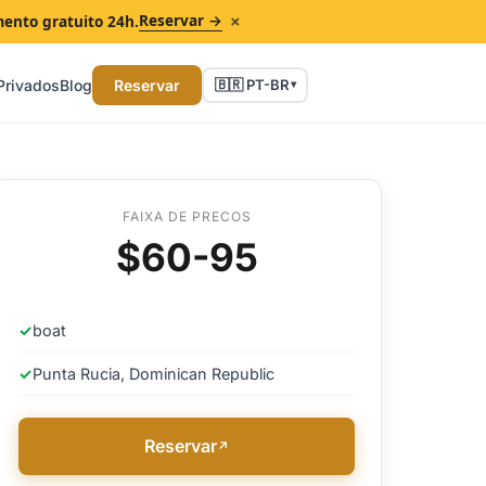
×
Reservar →
mento gratuito 24h.
Privados
Blog
Reservar
🇧🇷 PT-BR
▾
FAIXA DE PRECOS
$60-95
✓
boat
✓
Punta Rucia, Dominican Republic
Reservar
↗