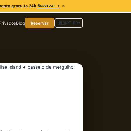
×
Reservar →
mento gratuito 24h.
Privados
Blog
Reservar
🇧🇷 PT-BR
▾