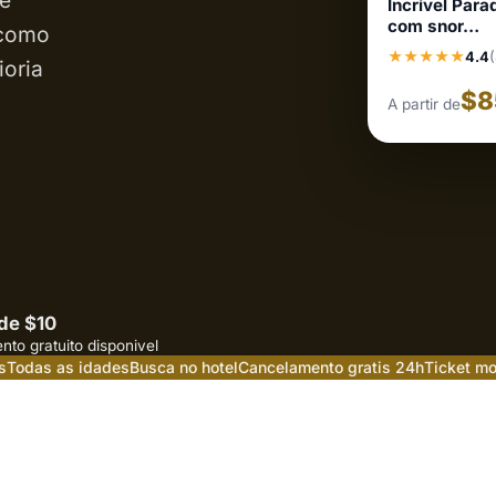
de
Incrível Par
com snor…
 como
★★★★★
4.4
ioria
$8
A partir de
 de $10
to gratuito disponivel
s
Todas as idades
Busca no hotel
Cancelamento gratis 24h
Ticket mo