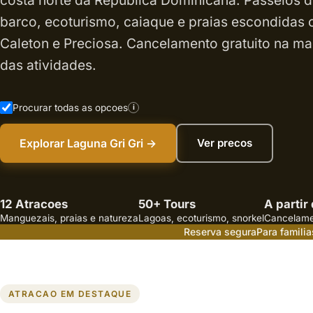
costa norte da República Dominicana. Passeios 
barco, ecoturismo, caiaque e praias escondidas
Caleton e Preciosa. Cancelamento gratuito na ma
das atividades.
Procurar todas as opcoes
i
Explorar Laguna Gri Gri →
Ver precos
12 Atracoes
50+ Tours
A partir
Manguezais, praias e natureza
Lagoas, ecoturismo, snorkel
Cancelamen
Reserva segura
Para familia
ATRACAO EM DESTAQUE