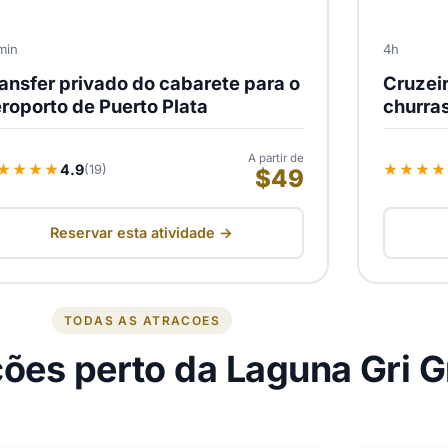
min
4h
ansfer privado do cabarete para o
Cruzei
roporto de Puerto Plata
churra
A partir de
★★★★
4.9
★★★★
(19)
$49
Reservar esta atividade →
TODAS AS ATRACOES
ções perto da Laguna Gri G