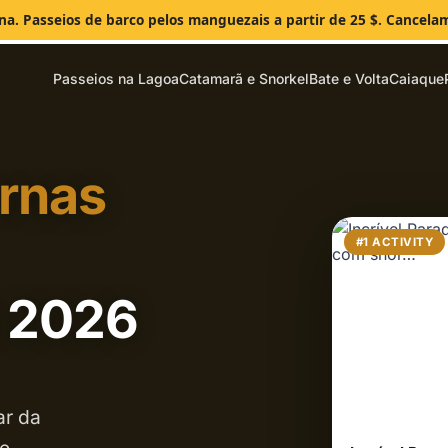
ana. Passeios de barco pelos manguezais a partir de 25 $. Cancela
Passeios na Lagoa
Catamarã e Snorkel
Bate e Volta
Caiaque
rnas
#1 ACTIVITY
o 2026
ar da