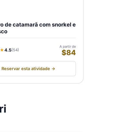
ro de catamarã com snorkel e
sco
A partir de
★
4.5
(54)
$84
Reservar esta atividade →
ri