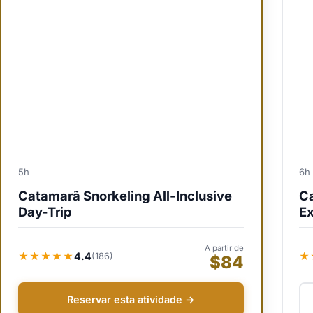
5h
6h
Catamarã Snorkeling All-Inclusive
Ca
Day-Trip
Ex
A partir de
★★★★★
4.4
★
(186)
$84
Reservar esta atividade →