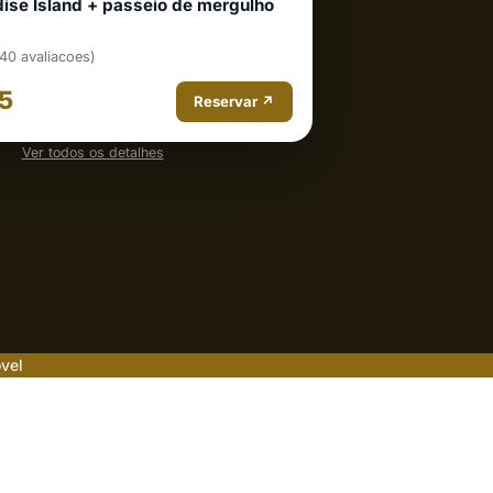
adise Island + passeio de mergulho
(40 avaliacoes)
5
Reservar ↗
Ver todos os detalhes
vel