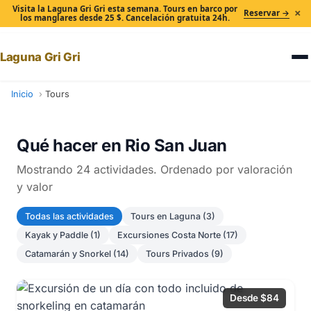
Visita la Laguna Gri Gri esta semana. Tours en barco por
×
Reservar →
los manglares desde 25 $. Cancelación gratuita 24h.
Laguna Gri Gri
Inicio
Tours
Qué hacer en Rio San Juan
Mostrando 24 actividades. Ordenado por valoración
y valor
Todas las actividades
Tours en Laguna (3)
Kayak y Paddle (1)
Excursiones Costa Norte (17)
Catamarán y Snorkel (14)
Tours Privados (9)
Desde $84