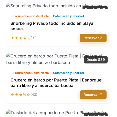
Desde $142
Excursiones Costa Norte
Catamarán y Snorkel
Snorkeling Privado todo incluido en playa
sosua.
★★★★½
(19)
Reservar ↗
Desde $89
Excursiones Costa Norte
Catamarán y Snorkel
Crucero en barco por Puerto Plata | Esnórquel,
barra libre y almuerzo barbacoa
★★★½☆
(43)
Reservar ↗
Desde $30