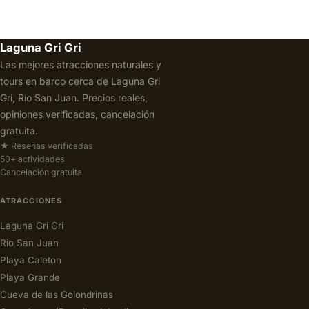
Laguna Gri Gri
Las mejores atracciones naturales y
tours en barco cerca de Laguna Gri
Gri, Río San Juan. Precios reales,
opiniones verificadas, cancelación
gratuita.
★ Reseñas verificadas
50+ actividades
Cancelación gratuita
ATRACCIONES
Laguna Gri Gri
Rio San Juan
Playa Caleton
Playa Grande
Cueva de las Golondrinas