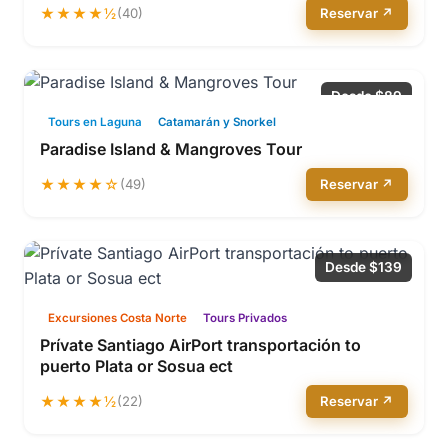
★★★★½
(40)
Reservar ↗
Desde $89
Tours en Laguna
Catamarán y Snorkel
Paradise Island & Mangroves Tour
★★★★☆
(49)
Reservar ↗
Desde $139
Excursiones Costa Norte
Tours Privados
Prívate Santiago AirPort transportación to
puerto Plata or Sosua ect
★★★★½
(22)
Reservar ↗