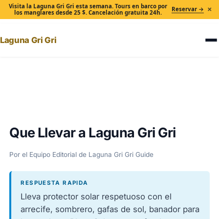
Visita la Laguna Gri Gri esta semana. Tours en barco por
×
Reservar →
los manglares desde 25 $. Cancelación gratuita 24h.
Laguna Gri Gri
Inicio
›
Que Llevar a Laguna Gri Gri
Que Llevar a Laguna Gri Gri
Por el Equipo Editorial de Laguna Gri Gri Guide
RESPUESTA RAPIDA
Lleva protector solar respetuoso con el
arrecife, sombrero, gafas de sol, banador para