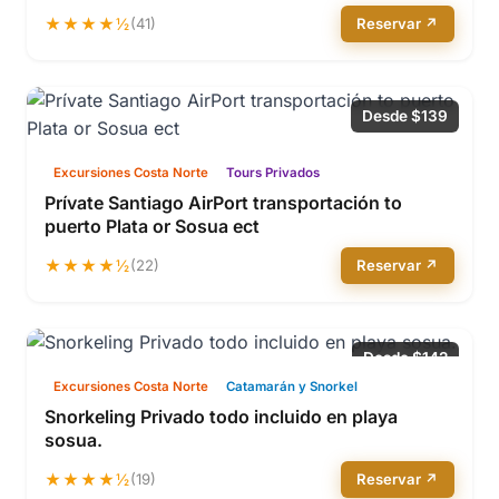
★★★★½
(41)
Reservar ↗
Desde $139
Excursiones Costa Norte
Tours Privados
Prívate Santiago AirPort transportación to
puerto Plata or Sosua ect
★★★★½
(22)
Reservar ↗
Desde $142
Excursiones Costa Norte
Catamarán y Snorkel
Snorkeling Privado todo incluido en playa
sosua.
★★★★½
(19)
Reservar ↗