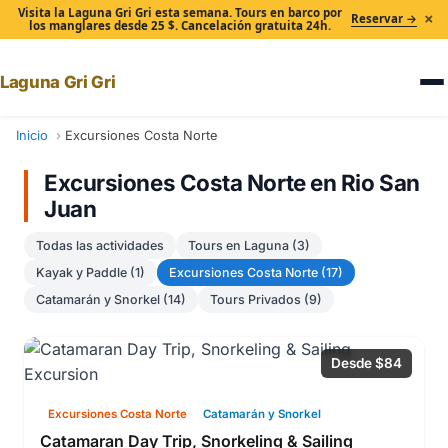
Visita la Laguna Gri Gri esta semana. Tours en barco por
×
Reservar →
los manglares desde 25 $. Cancelación gratuita 24h.
Laguna Gri Gri
Inicio
Excursiones Costa Norte
Excursiones Costa Norte en Rio San
Juan
Todas las actividades
Tours en Laguna (3)
Kayak y Paddle (1)
Excursiones Costa Norte (17)
Catamarán y Snorkel (14)
Tours Privados (9)
Desde $84
Excursiones Costa Norte
Catamarán y Snorkel
Catamaran Day Trip, Snorkeling & Sailing