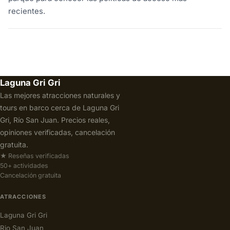
recientes.
Laguna Gri Gri
Las mejores atracciones naturales y
tours en barco cerca de Laguna Gri
Gri, Río San Juan. Precios reales,
opiniones verificadas, cancelación
gratuita.
★ Reseñas verificadas
50+ actividades
Cancelación gratuita
ATRACCIONES
Laguna Gri Gri
Rio San Juan