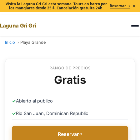
Visita la Laguna Gri Gri esta semana. Tours en barco por
×
Reservar →
los manglares desde 25 $. Cancelación gratuita 24h.
Laguna Gri Gri
Inicio
Playa Grande
RANGO DE PRECIOS
Gratis
✓
Abierto al publico
✓
Rio San Juan, Dominican Republic
Reservar
↗