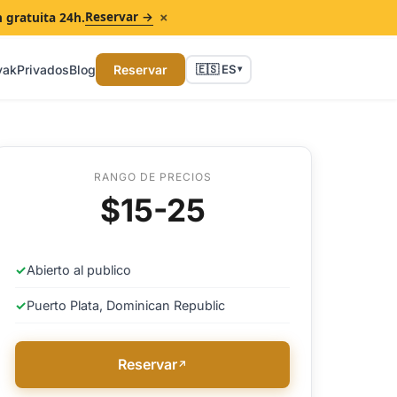
×
Reservar →
n gratuita 24h.
yak
Privados
Blog
Reservar
🇪🇸 ES
▾
RANGO DE PRECIOS
$15-25
✓
Abierto al publico
✓
Puerto Plata, Dominican Republic
Reservar
↗