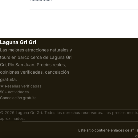
Laguna Gri Gri
Las mejores atracciones naturales y
tours en barco cerca de Laguna Gri
Gri, Río San Juan. Precios reales,
opiniones verificadas, cancelación
gratuita.
★ Reseñas verificadas
50+ actividades
Cancelación gratuita
© 2026 Laguna Gri Gri. Todos los derechos reservados. Los precios most
aproximados.
Este sitio contiene enlaces de afil
d