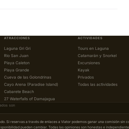
ATRACCIONES
ACTIVIDADES
Laguna Gri Gri
Tours en Laguna
Rio San Juan
Catamarán y Snorkel
Playa Caleton
Excursiones
Playa Grande
Kayak
Cueva de las Golondrinas
Privados
Cayo Arena (Paradise Island)
Todas las actividades
Cabarete Beach
27 Waterfalls of Damajagua
rados son
iado. Si reservas a través de enlaces a Viator podemos ganar una comisión sin co
isponibilidad pueden cambiar. Todas las opiniones son honestas e independiente