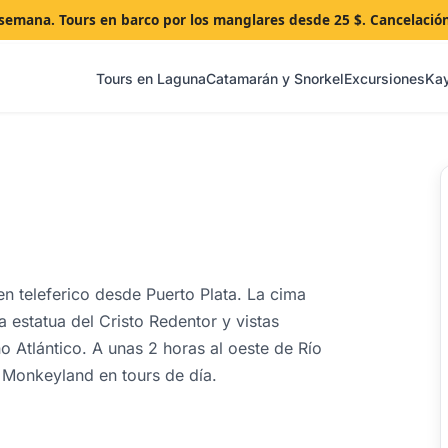
a semana. Tours en barco por los manglares desde 25 $. Cancelació
Tours en Laguna
Catamarán y Snorkel
Excursiones
Ka
n teleferico desde Puerto Plata. La cima
a estatua del Cristo Redentor y vistas
o Atlántico. A unas 2 horas al oeste de Río
Monkeyland en tours de día.