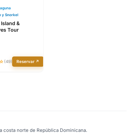
Laguna
 y Snorkel
 Island &
es Tour
☆
(49)
Reservar ↗
la costa norte de República Dominicana.