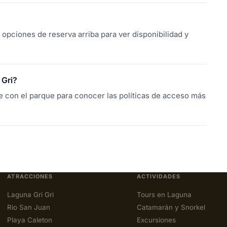
opciones de reserva arriba para ver disponibilidad y
 Gri?
e con el parque para conocer las políticas de acceso más
ATRACCIONES
ACTIVIDADES
Laguna Gri Gri
Tours en Laguna
Rio San Juan
Catamarán y Snorkel
Playa Caleton
Excursiones