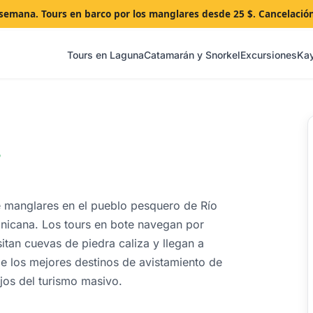
a semana. Tours en barco por los manglares desde 25 $. Cancelació
Tours en Laguna
Catamarán y Snorkel
Excursiones
Ka
o
e manglares en el pueblo pesquero de Río
inicana. Los tours en bote navegan por
itan cuevas de piedra caliza y llegan a
 los mejores destinos de avistamiento de
ejos del turismo masivo.