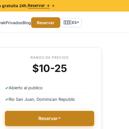
×
Reservar →
n gratuita 24h.
yak
Privados
Blog
Reservar
🇪🇸 ES
▾
RANGO DE PRECIOS
$10-25
✓
Abierto al publico
✓
Rio San Juan, Dominican Republic
Reservar
↗