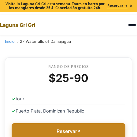
Visita la Laguna Gri Gri esta semana. Tours en barco por
×
Reservar →
los manglares desde 25 $. Cancelación gratuita 24h.
Laguna Gri Gri
Inicio
27 Waterfalls of Damajagua
RANGO DE PRECIOS
$25-90
✓
tour
✓
Puerto Plata, Dominican Republic
Reservar
↗