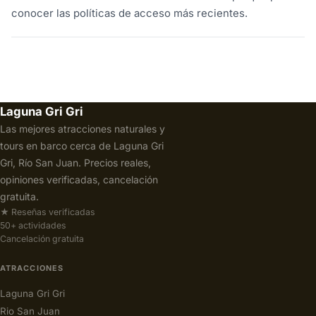
conocer las políticas de acceso más recientes.
Laguna Gri Gri
Las mejores atracciones naturales y
tours en barco cerca de Laguna Gri
Gri, Río San Juan. Precios reales,
opiniones verificadas, cancelación
gratuita.
★ Reseñas verificadas
50+ actividades
Cancelación gratuita
ATRACCIONES
Laguna Gri Gri
Rio San Juan