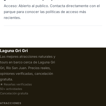
Acceso: Abierto al publico. Contacta directamente con el
parque para conocer las políticas de acceso más
recientes.
Laguna Gri Gri
Las mejores atracciones naturales y
tours en barco cerca de Laguna Gri
Gri, Río San Juan. Precios reales,
opiniones verificadas, cancelación
gratuita.
★ Reseñas verificadas
50+ actividades
Cancelación gratuita
ATRACCIONES